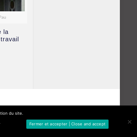
 Pau
 la
travail
tion du site.
y
Fermer et accepter | Close and accept