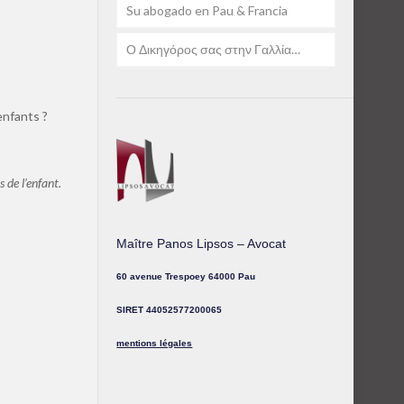
Su abogado en Pau & Francia
Ο Δικηγόρος σας στην Γαλλία…
enfants ?
 de l’enfant.
Maître Panos Lipsos – Avocat
60 avenue Trespoey 64000 Pau
SIRET 44052577200065
mentions légales