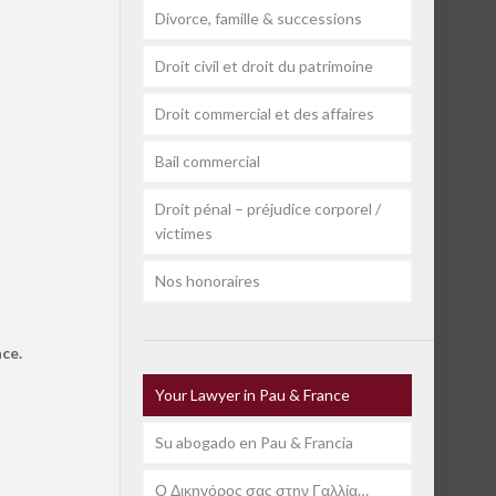
Divorce, famille & successions
Droit civil et droit du patrimoine
Droit commercial et des affaires
Bail commercial
Droit pénal – préjudice corporel /
victimes
Nos honoraires
nce.
Your Lawyer in Pau & France
Su abogado en Pau & Francia
Ο Δικηγόρος σας στην Γαλλία…