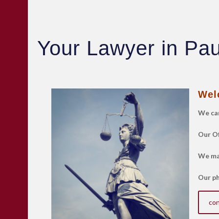
Your Lawyer in Pa
Wel
We can
Our Of
We mai
Our ph
con